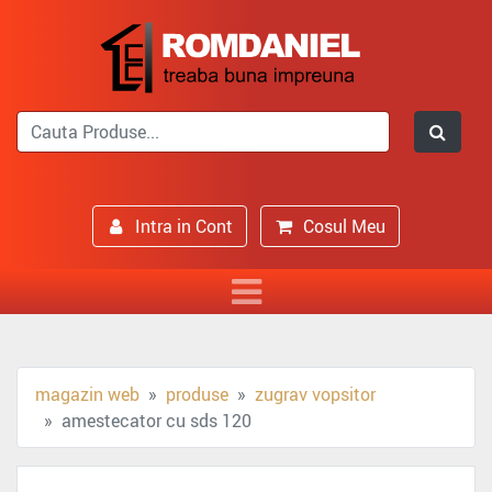
Intra in Cont
Cosul Meu
magazin web
produse
zugrav vopsitor
amestecator cu sds 120