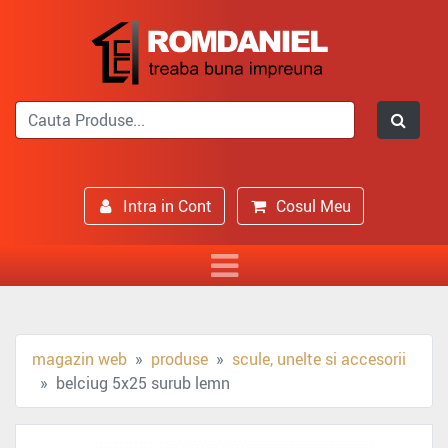
Intra in Cont
Cosul Meu
magazin web
produse
scule, unelte si accesorii
belciug 5x25 surub lemn