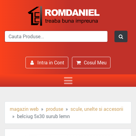
Intra in Cont
Cosul Meu
magazin web
produse
scule, unelte si accesorii
belciug 5x30 surub lemn