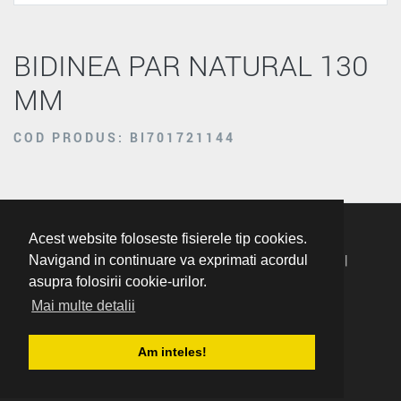
BIDINEA PAR NATURAL 130
MM
COD PRODUS: BI701721144
Acest website foloseste fisierele tip cookies.
Termeni Si Conditii
|
Politica De Confidentialitate
|
Navigand in continuare va exprimati acordul
asupra folosirii cookie-urilor.
Politica Cookie
Mai multe detalii
ANPC: 021.9551
|
Website By Gestbal
Am inteles!
Copyright © 2026 SC Romdaniel Impex SRL