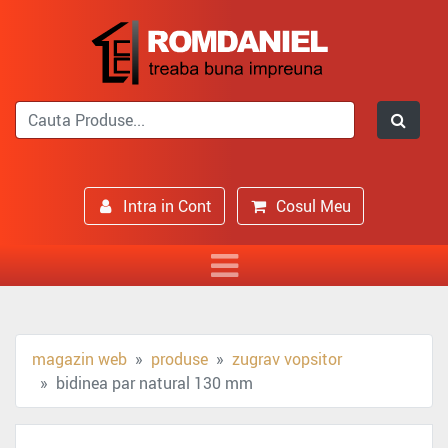
Intra in Cont
Cosul Meu
magazin web
produse
zugrav vopsitor
bidinea par natural 130 mm