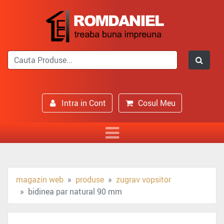
Intra in Cont
Cosul Meu
magazin web
produse
zugrav vopsitor
bidinea par natural 90 mm