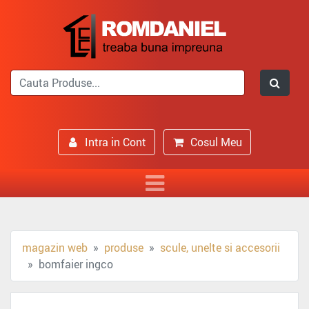
Intra in Cont
Cosul Meu
magazin web
produse
scule, unelte si accesorii
bomfaier ingco