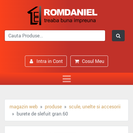
Intra in Cont
Cosul Meu
magazin web
produse
scule, unelte si accesorii
burete de slefuit gran.60