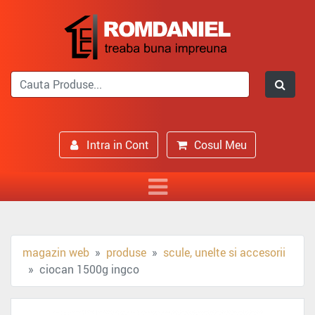
Intra in Cont
Cosul Meu
magazin web
produse
scule, unelte si accesorii
ciocan 1500g ingco