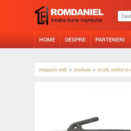
HOME
DESPRE
PARTENERI
magazin web
produse
scule, unelte si 