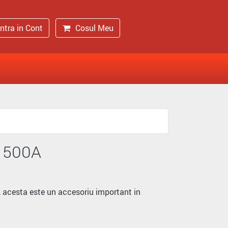
Intra in Cont
Cosul Meu
 500A
 , acesta este un accesoriu important in