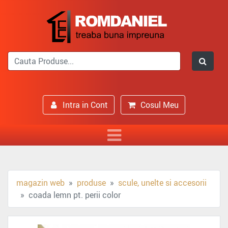
Intra in Cont
Cosul Meu
magazin web
produse
scule, unelte si accesorii
coada lemn pt. perii color