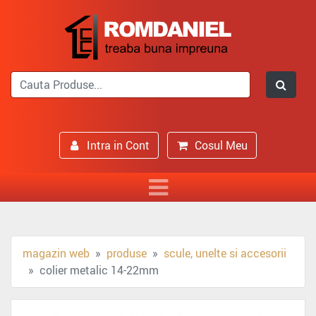
Intra in Cont
Cosul Meu
magazin web
produse
scule, unelte si accesorii
colier metalic 14-22mm