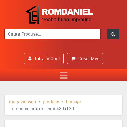
Intra in Cont
Cosul Meu
magazin web
produse
finisaje
drisca inox m. lemn 480x130 -