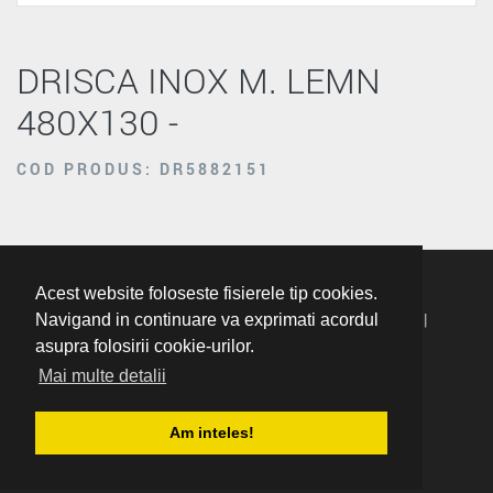
DRISCA INOX M. LEMN
480X130 -
COD PRODUS: DR5882151
Acest website foloseste fisierele tip cookies.
Termeni Si Conditii
|
Politica De Confidentialitate
|
Navigand in continuare va exprimati acordul
asupra folosirii cookie-urilor.
Politica Cookie
Mai multe detalii
ANPC: 021.9551
|
Website By Gestbal
Am inteles!
Copyright © 2026 SC Romdaniel Impex SRL