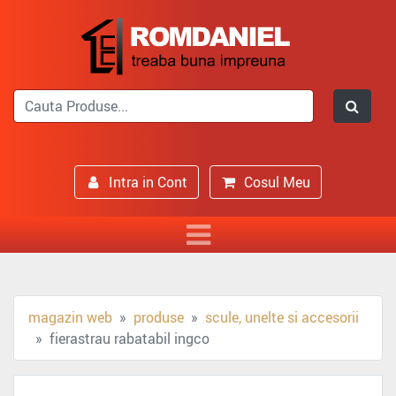
Intra in Cont
Cosul Meu
magazin web
produse
scule, unelte si accesorii
fierastrau rabatabil ingco