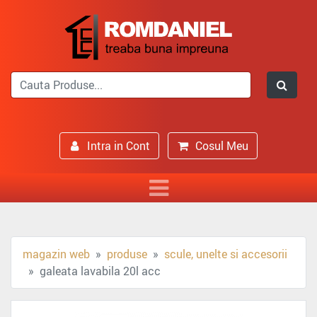
Intra in Cont
Cosul Meu
magazin web
produse
scule, unelte si accesorii
galeata lavabila 20l acc