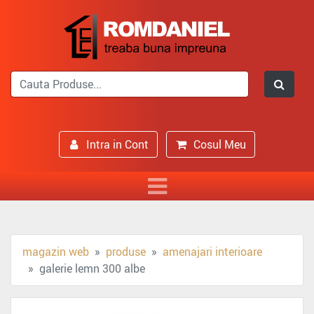
Intra in Cont
Cosul Meu
magazin web
produse
amenajari interioare
galerie lemn 300 albe