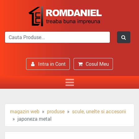
Intra in Cont
Cosul Meu
magazin web
produse
scule, unelte si accesorii
japoneza metal