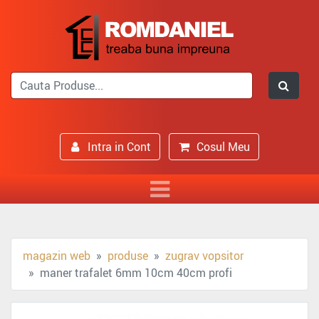
Intra in Cont
Cosul Meu
magazin web
produse
zugrav vopsitor
maner trafalet 6mm 10cm 40cm profi