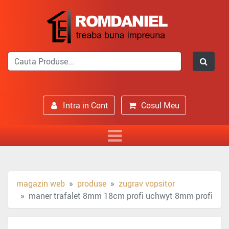
Intra in Cont
Cosul Meu
magazin web
produse
zugrav vopsitor
maner trafalet 8mm 18cm profi uchwyt 8mm profi