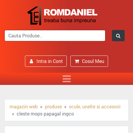
Intra in Cont
Cosul Meu
magazin web
produse
scule, unelte si accesorii
cleste mops papagal ingco