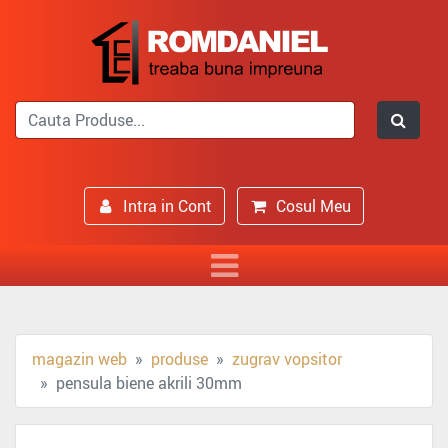
Intra in Cont
Cosul Meu
magazin web
produse
zugrav vopsitor
pensula biene akrili 30mm