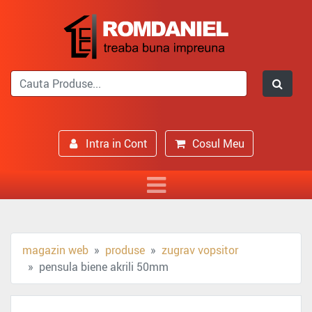
Intra in Cont
Cosul Meu
magazin web
produse
zugrav vopsitor
pensula biene akrili 50mm