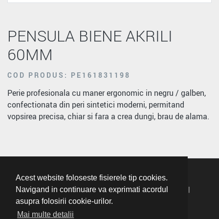
PENSULA BIENE AKRILI
60MM
COD PRODUS: PE161831198
Perie profesionala cu maner ergonomic in negru / galben,
confectionata din peri sintetici moderni, permitand
vopsirea precisa, chiar si fara a crea dungi, brau de alama.
Acest website foloseste fisierele tip cookies.
Termeni Si Conditii
|
Politica De Confidentialitate
|
Navigand in continuare va exprimati acordul
asupra folosirii cookie-urilor.
Politica Cookie
Mai multe detalii