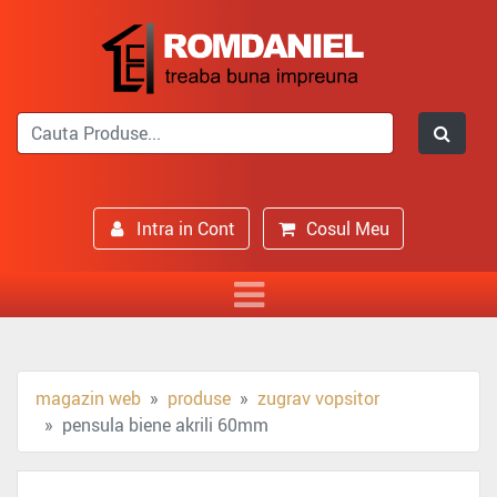
Intra in Cont
Cosul Meu
magazin web
produse
zugrav vopsitor
pensula biene akrili 60mm