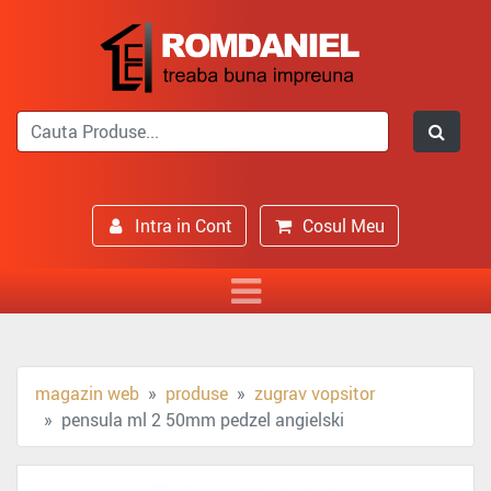
Intra in Cont
Cosul Meu
magazin web
produse
zugrav vopsitor
pensula ml 2 50mm pedzel angielski