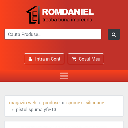
Intra in Cont
Cosul Meu
magazin web
produse
spume si silicoane
pistol spuma yfe-13