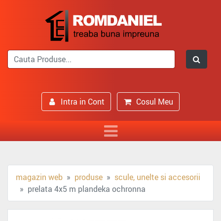
Intra in Cont
Cosul Meu
magazin web
produse
scule, unelte si accesorii
prelata 4x5 m plandeka ochronna