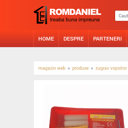
HOME
DESPRE
PARTENERI
magazin web
produse
zugrav vopsitor