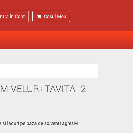
Intra in Cont
Cosul Meu
CM VELUR+TAVITA+2
 si lacuri pe baza de solventi agresivi.