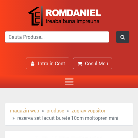
Intra in Cont
Cosul Meu
magazin web
produse
zugrav vopsitor
rezerva set lacuit burete 10cm moltopren mini