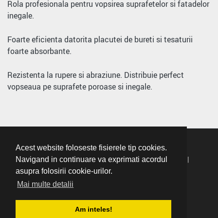
Rola profesionala pentru vopsirea suprafetelor si fatadelor
inegale.
Foarte eficienta datorita placutei de bureti si tesaturii
foarte absorbante.
Rezistenta la rupere si abraziune. Distribuie perfect
vopseaua pe suprafete poroase si inegale.
Acest website foloseste fisierele tip cookies.
Termeni Si Conditii
|
Politica De Confidentialitate
|
Navigand in continuare va exprimati acordul
asupra folosirii cookie-urilor.
Politica Cookie
Mai multe detalii
ANPC: 021.9551
|
Website By Gestbal
Am inteles!
Copyright © 2026 SC Romdaniel Impex SRL