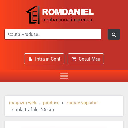
Intra in Cont
Cosul Meu
magazin web
produse
zugrav vopsitor
rola trafalet 25 cm