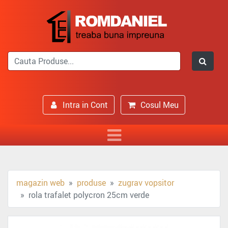
Intra in Cont
Cosul Meu
magazin web
produse
zugrav vopsitor
rola trafalet polycron 25cm verde