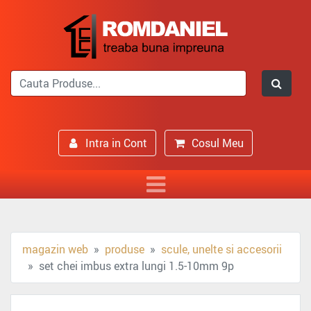
Intra in Cont
Cosul Meu
magazin web
produse
scule, unelte si accesorii
set chei imbus extra lungi 1.5-10mm 9p