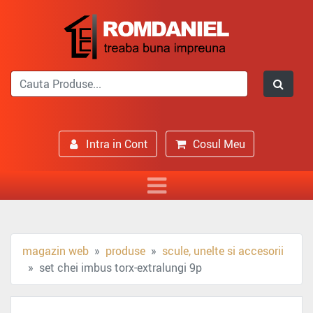
Intra in Cont
Cosul Meu
magazin web
produse
scule, unelte si accesorii
set chei imbus torx-extralungi 9p