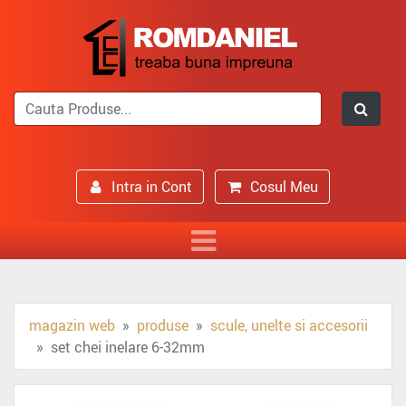
Intra in Cont
Cosul Meu
magazin web
produse
scule, unelte si accesorii
set chei inelare 6-32mm