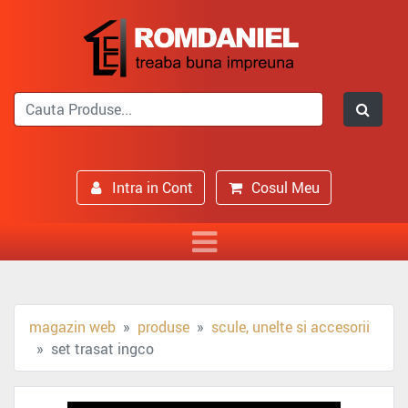
Intra in Cont
Cosul Meu
magazin web
produse
scule, unelte si accesorii
set trasat ingco