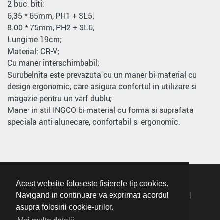
2 buc. biti:
6,35 * 65mm, PH1 + SL5;
8.00 * 75mm, PH2 + SL6;
Lungime 19cm;
Material: CR-V;
Cu maner interschimbabil;
Surubelnita este prevazuta cu un maner bi-material cu
design ergonomic, care asigura confortul in utilizare si
magazie pentru un varf dublu;
Maner in stil INGCO bi-material cu forma si suprafata
speciala anti-alunecare, confortabil si ergonomic.
Acest website foloseste fisierele tip cookies.
Termeni Si Conditii
|
Politica De Confidentialitate
|
Navigand in continuare va exprimati acordul
asupra folosirii cookie-urilor.
Politica Cookie