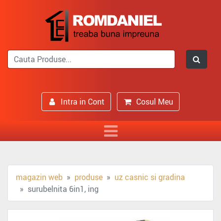
Intra in Cont
Cosul Meu
magazin web
produse
uz casnic si gradina
surubelnita 6in1, ing