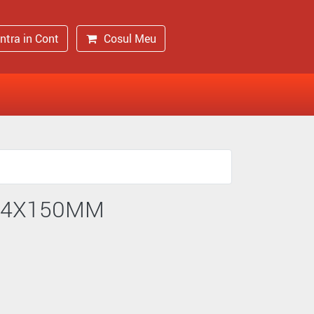
Intra in Cont
Cosul Meu
 4X150MM