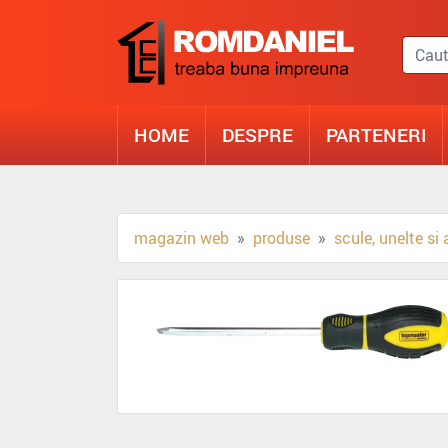
HOME
DESPRE
PARTENERI
magazin web
produse
scule, unelte si 