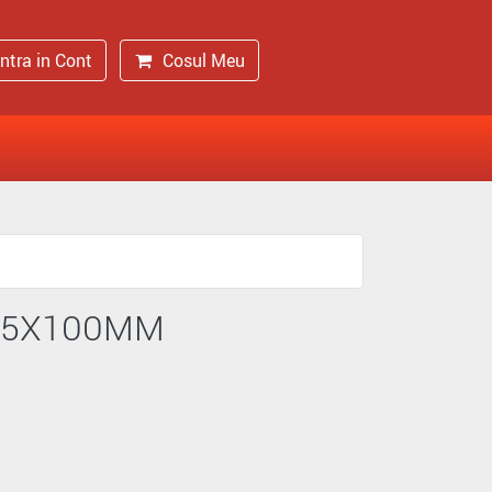
Intra in Cont
Cosul Meu
 5X100MM