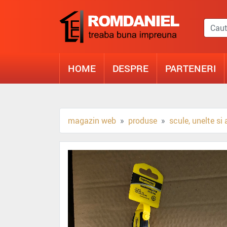
HOME
DESPRE
PARTENERI
magazin web
produse
scule, unelte si 