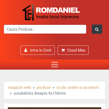
Intra in Cont
Cosul Meu
magazin web
produse
scule, unelte si accesorii
surubelnita dreapta 6x150mm