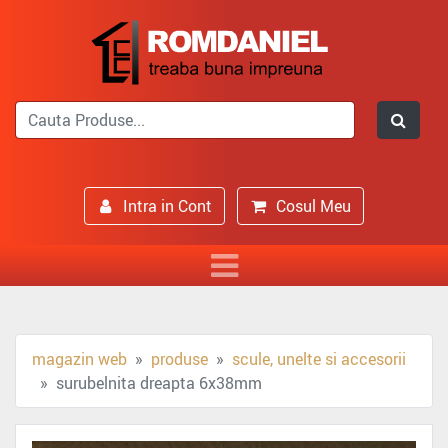
Intra in Cont
Cosul Meu
magazin web
produse
scule, unelte si accesorii
surubelnita dreapta 6x38mm