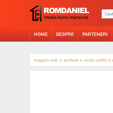
HOME
DESPRE
PARTENERI
magazin web
produse
scule, unelte si 