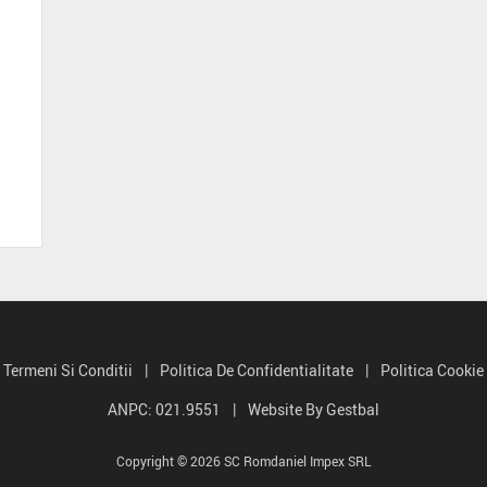
Termeni Si Conditii
|
Politica De Confidentialitate
|
Politica Cookie
ANPC: 021.9551
|
Website By Gestbal
Copyright © 2026 SC Romdaniel Impex SRL