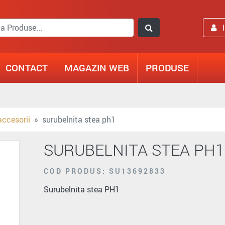
CONTACT
MAGAZIN WEB
PRODUSE
accesorii
surubelnita stea ph1
SURUBELNITA STEA PH1
COD PRODUS: SU13692833
Surubelnita stea PH1