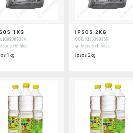
SOS 1KG
IPSOS 2KG
: KI92389334
COD: KI35390356
Metalo chimice
Metalo chimice
os 1kg
Ipsos 2kg