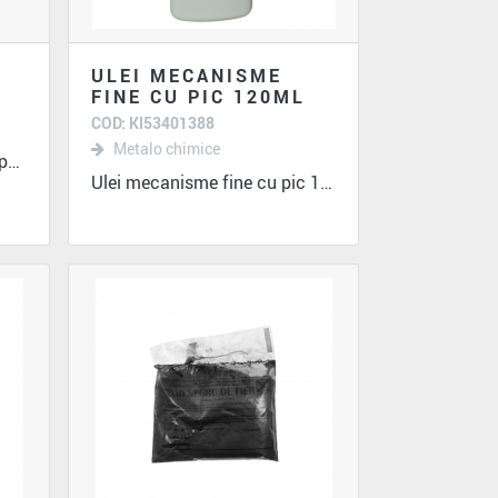
ULEI MECANISME
FINE CU PIC 120ML
COD: KI53401388
Metalo chimice
Ulei In 0.9L -rol decoreativ pentru...
Ulei mecanisme fine cu pic 120ml Produsul...