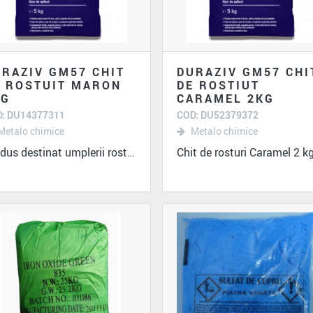
RAZIV GM57 CHIT
DURAZIV GM57 CHI
E ROSTUIT MARON
DE ROSTIUT
KG
CARAMEL 2KG
: DU14377311
COD: DU52379372
Metalo chimice
Metalo chimice
Produs destinat umplerii rosturilor intre...