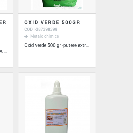
IER
OXID VERDE 500GR
COD: KI87398399
Metalo chimice
Oxid verde 500 gr -putere extrem de mare de...
Oxid galben de fier 150 gr -putere extrem de...