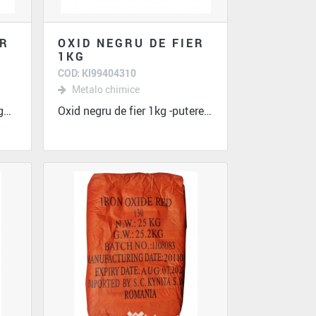
ER
OXID NEGRU DE FIER
1KG
COD: KI99404310
Metalo chimice
Oxid negru de fier 500gr -Pigment cu putere...
Oxid negru de fier 1kg -putere foarte mare de...