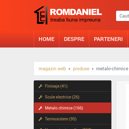
HOME
DESPRE
PARTENERI
magazin web
produse
metalo-chimice
Finisaje (41)
Scule electrice (26)
Metalo chimice (166)
Termosistem (95)