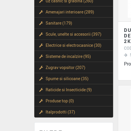
Uz casnic si gradina (260)
Amenajari interioare (289)
Sanitare (179)
DU
Scule, unelte si accesorii (397)
D
2
Electrice si electrocasnice (30)
COD
Sisteme de incalzire (95)
Zugrav vopsitor (207)
Spume si silicoane (35)
Raticide si Insecticide (9)
Produse top (0)
Italprodotti (37)