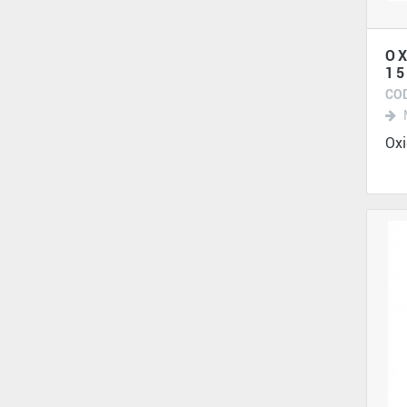
OX
1
COD