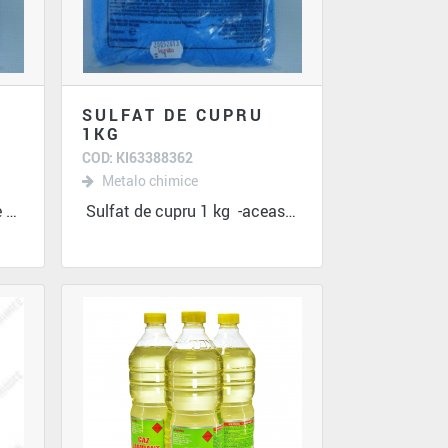
SULFAT DE CUPRU
1KG
COD: KI63388362
Metalo chimice
Sulfat de cupru 250 gr este una din cele...
Sulfat de cupru 1 kg -aceasta se...