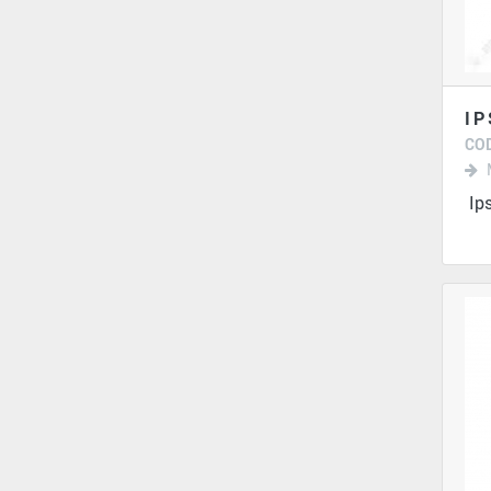
IP
COD
Ips