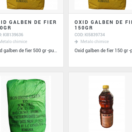
ID GALBEN DE FIER
OXID GALBEN DE F
00GR
150GR
: KI8139636
COD: KI5839734
Metalo chimice
Metalo chimice
Oxid galben de fier 500 gr -putere extrem de...