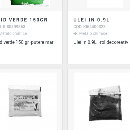
ID VERDE 150GR
ULEI IN 0.9L
: KI80399363
COD: KI64400323
Metalo chimice
Metalo chimice
Oxid verde 150 gr -putere mare de...