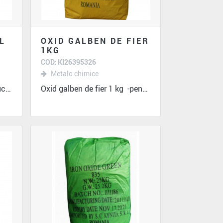
L
OXID GALBEN DE FIER
1KG
COD: KI26395326
Metalo chimice
Diluant universal 0.9l/12 buc -se...
Oxid galben de fier 1 kg -pentru...