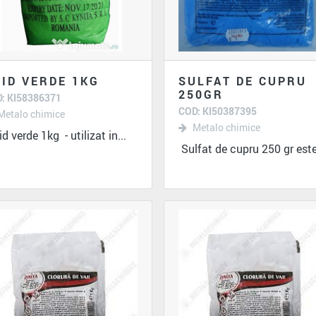
ID VERDE 1KG
SULFAT DE CUPRU
250GR
: KI58386371
COD: KI50387395
Metalo chimice
Metalo chimice
d verde 1kg - utilizat in...