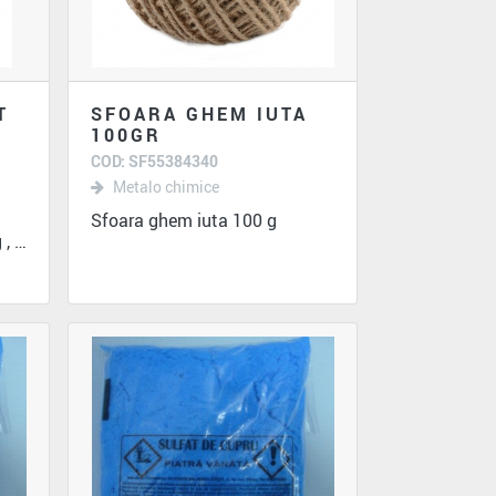
T
SFOARA GHEM IUTA
100GR
COD: SF55384340
Metalo chimice
Sfoara ghem iuta 100 g
Chit de rosturi Caramel 2 kg , Duraziv...