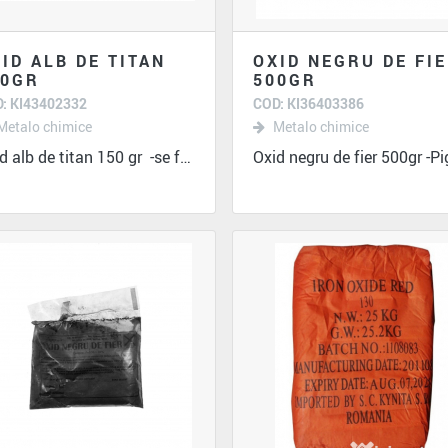
ID ALB DE TITAN
OXID NEGRU DE FI
50GR
500GR
: KI43402332
COD: KI36403386
Metalo chimice
Metalo chimice
Oxid alb de titan 150 gr -se foloseste...