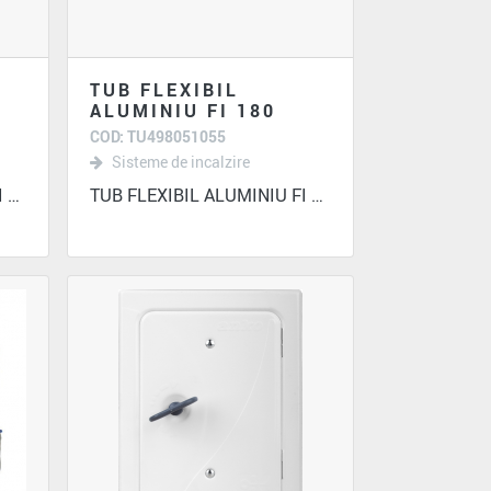
TUB FLEXIBIL
ALUMINIU FI 180
COD: TU498051055
Sisteme de incalzire
TUB FLEXIBIL ALUMINIU FI 160
TUB FLEXIBIL ALUMINIU FI 180