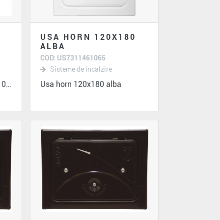
USA HORN 120X180
ALBA
COD: US7311461065
Sisteme de incalzire
Banda de etansare profil D100 -banda din...
Usa horn 120x180 alba