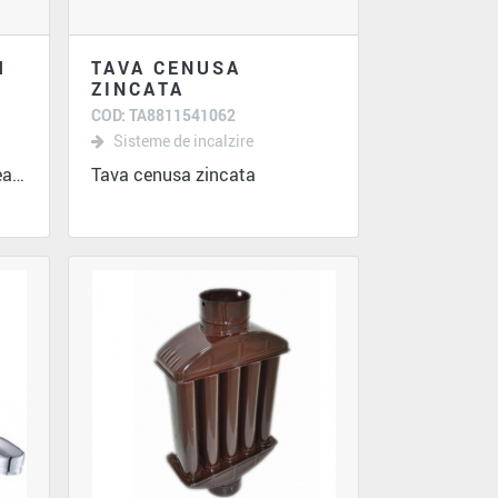
M
TAVA CENUSA
ZINCATA
COD: TA8811541062
Sisteme de incalzire
Usa horn mare , dimensiunea 16x32 cm
Tava cenusa zincata