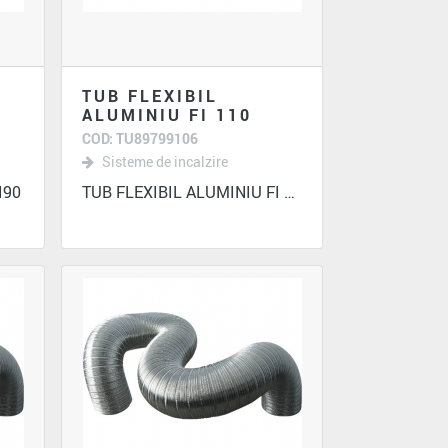
TUB FLEXIBIL
ALUMINIU FI 110
COD: TU89799106
Sisteme de incalzire
I90
TUB FLEXIBIL ALUMINIU FI 110