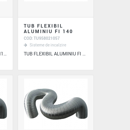
TUB FLEXIBIL
ALUMINIU FI 140
COD: TU958021057
Sisteme de incalzire
TUB FLEXIBIL ALUMINIU FI130
TUB FLEXIBIL ALUMINIU FI 140