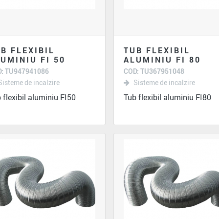
B FLEXIBIL
TUB FLEXIBIL
UMINIU FI 50
ALUMINIU FI 80
: TU947941086
COD: TU367951048
Sisteme de incalzire
Sisteme de incalzire
 flexibil aluminiu FI50
Tub flexibil aluminiu FI80