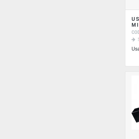
U
M
COD