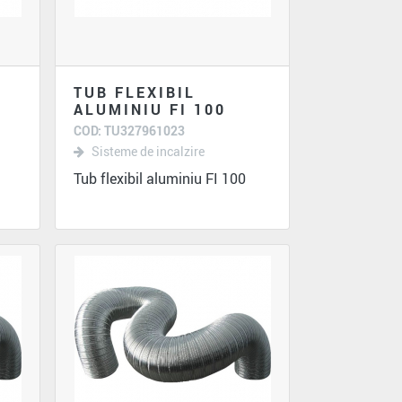
TUB FLEXIBIL
ALUMINIU FI 100
COD: TU327961023
Sisteme de incalzire
Tub flexibil aluminiu FI 100