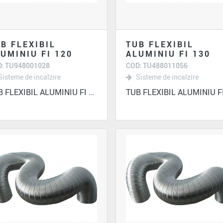
B FLEXIBIL
TUB FLEXIBIL
UMINIU FI 120
ALUMINIU FI 130
: TU948001028
COD: TU488011056
Sisteme de incalzire
Sisteme de incalzire
TUB FLEXIBIL ALUMINIU FI 120