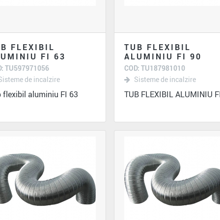
B FLEXIBIL
TUB FLEXIBIL
UMINIU FI 63
ALUMINIU FI 90
: TU597971056
COD: TU187981010
Sisteme de incalzire
Sisteme de incalzire
 flexibil aluminiu FI 63
TUB FLEXIBIL ALUMINIU F