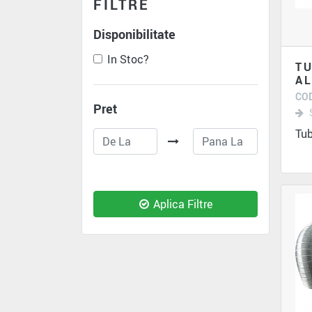
FILTRE
Disponibilitate
In Stoc?
TU
AL
COD
Pret
Tub
Aplica Filtre