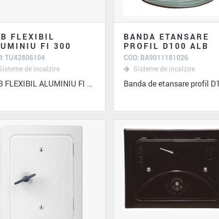
B FLEXIBIL
BANDA ETANSARE
UMINIU FI 300
PROFIL D100 ALB
: TU42806104
COD: BA9011181026
Sisteme de incalzire
Sisteme de incalzire
TUB FLEXIBIL ALUMINIU FI 300