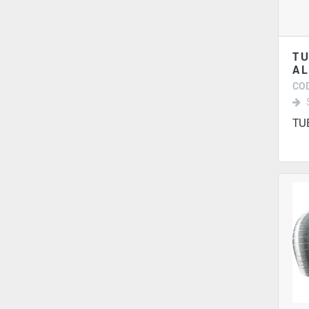
TU
AL
COD