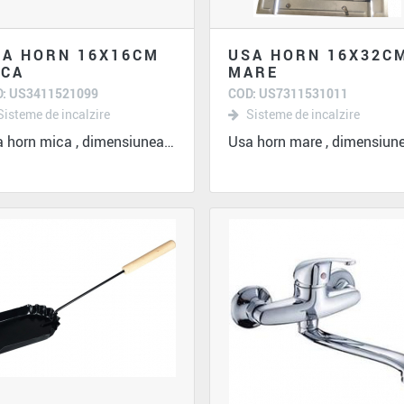
SA HORN 16X16CM
USA HORN 16X32C
ICA
MARE
: US3411521099
COD: US7311531011
Sisteme de incalzire
Sisteme de incalzire
Usa horn mica , dimensiunea 16x16 cm