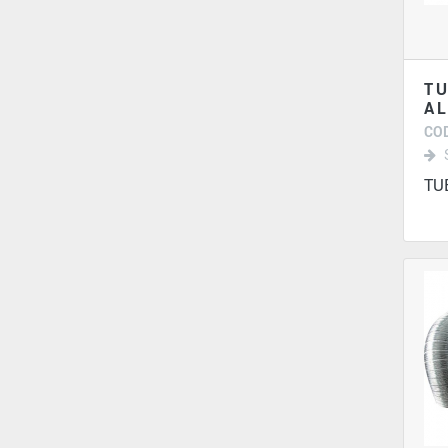
TU
AL
COD