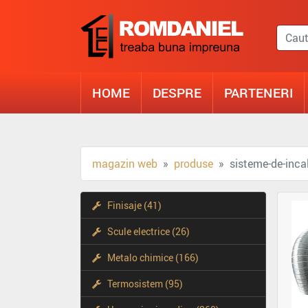
HOME
DESPRE
PARTENERI
magazin web
produse
sisteme-de-incal
Finisaje (41)
Scule electrice (26)
Metalo chimice (166)
Termosistem (95)